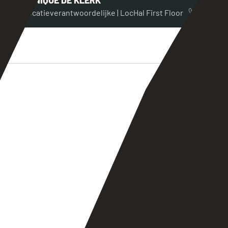
Locatieverantwoordelijke | LocHal First Floor
LOCATIE & CONTACTGEGEVENS
LocHal – 1e verdieping
Burgemeester Brokxlaan 1000
5041 SG Tilburg
013 - 208 40 52
lochal@bonheurhorecagroep.nl